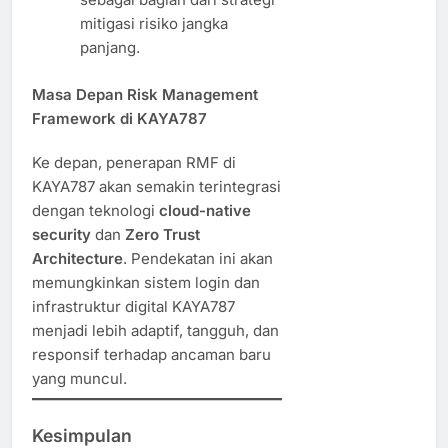
mitigasi risiko jangka
panjang.
Masa Depan Risk Management
Framework di KAYA787
Ke depan, penerapan RMF di
KAYA787 akan semakin terintegrasi
dengan teknologi
cloud-native
security
dan
Zero Trust
Architecture
. Pendekatan ini akan
memungkinkan sistem login dan
infrastruktur digital KAYA787
menjadi lebih adaptif, tangguh, dan
responsif terhadap ancaman baru
yang muncul.
Kesimpulan