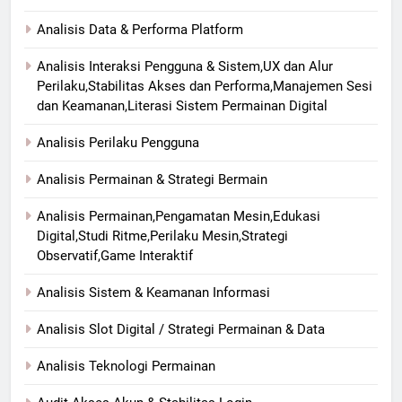
Analisis Data & Performa Platform
Analisis Interaksi Pengguna & Sistem,UX dan Alur
Perilaku,Stabilitas Akses dan Performa,Manajemen Sesi
dan Keamanan,Literasi Sistem Permainan Digital
Analisis Perilaku Pengguna
Analisis Permainan & Strategi Bermain
Analisis Permainan,Pengamatan Mesin,Edukasi
Digital,Studi Ritme,Perilaku Mesin,Strategi
Observatif,Game Interaktif
Analisis Sistem & Keamanan Informasi
Analisis Slot Digital / Strategi Permainan & Data
Analisis Teknologi Permainan