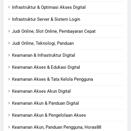
Infrastruktur & Optimasi Akses Digital
Infrastruktur Server & Sistem Login
Judi Online, Slot Online, Pembayaran Cepat
Judi Online, Teknologi, Panduan
Keamanan & Infrastruktur Digital
Keamanan Akses & Edukasi Digital
Keamanan Akses & Tata Kelola Pengguna
Keamanan Akses Akun Digital
Keamanan Akun & Panduan Digital
Keamanan Akun & Pengelolaan Akses
Keamanan Akun, Panduan Pengguna, Horas88