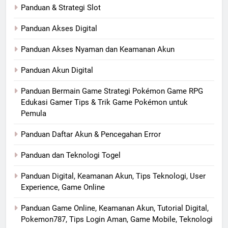
Panduan & Strategi Slot
Panduan Akses Digital
Panduan Akses Nyaman dan Keamanan Akun
Panduan Akun Digital
Panduan Bermain Game Strategi Pokémon Game RPG
Edukasi Gamer Tips & Trik Game Pokémon untuk
Pemula
Panduan Daftar Akun & Pencegahan Error
Panduan dan Teknologi Togel
Panduan Digital, Keamanan Akun, Tips Teknologi, User
Experience, Game Online
Panduan Game Online, Keamanan Akun, Tutorial Digital,
Pokemon787, Tips Login Aman, Game Mobile, Teknologi