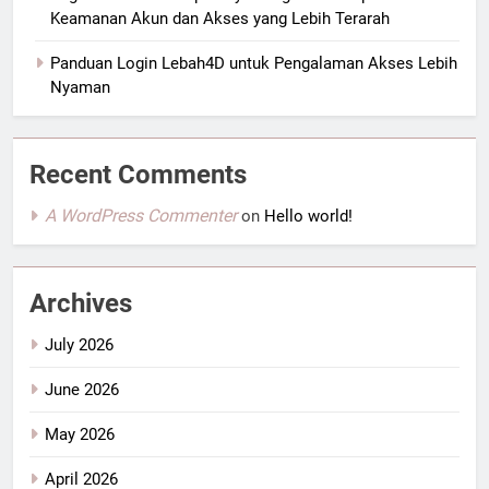
Keamanan Akun dan Akses yang Lebih Terarah
Panduan Login Lebah4D untuk Pengalaman Akses Lebih
Nyaman
Recent Comments
A WordPress Commenter
on
Hello world!
Archives
July 2026
June 2026
May 2026
April 2026