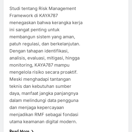
Studi tentang Risk Management
Framework di KAYA787
menegaskan bahwa kerangka kerja
ini sangat penting untuk
membangun sistem yang aman,
patuh regulasi, dan berkelanjutan.
Dengan tahapan identifikasi,
analisis, evaluasi, mitigasi, hingga
monitoring, KAYA787 mampu
mengelola risiko secara proaktif.
Meski menghadapi tantangan
teknis dan kebutuhan sumber
daya, manfaat jangka panjangnya
dalam melindungi data pengguna
dan menjaga kepercayaan
menjadikan RMF sebagai fondasi
utama keamanan digital modern.
Read More