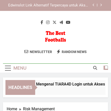
Skip
Panduan EDWINSLOT Login Saat Akses
to
Mengalami Gangguan Sistem
content
Login Edwinslot Terpercaya dengan Fokus pada
Keamanan Akun dan Akses yang Lebih Terarah
Panduan Lengkap Mengenal TIARA4D Login untuk
Akses yang Lebih Aman
Edwinslot Link Alternatif Terpercaya untuk Akses
Stabil Kapan Saja
The Best
Temukan Panduan Dan Ulasan Bola
Panduan EDWINSLOT Login Saat Akses
NEWSLETTER
RANDOM NEWS
Mengalami Gangguan Sistem
Footballs
Sepak Terbaik Di The Best Footballs.
Login Edwinslot Terpercaya dengan Fokus pada
Pilihan Tepat Untuk Penggemar Sepak
Keamanan Akun dan Akses yang Lebih Terarah
MENU
Bola.
nduan Lengkap Mengenal TIARA4D Login untuk Akses yang 
HEADLINES
Weeks Ago
Home
Risk Management