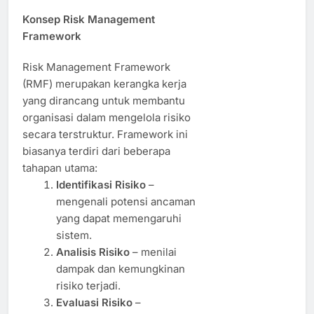
Konsep Risk Management
Framework
Risk Management Framework
(RMF) merupakan kerangka kerja
yang dirancang untuk membantu
organisasi dalam mengelola risiko
secara terstruktur. Framework ini
biasanya terdiri dari beberapa
tahapan utama:
Identifikasi Risiko
–
mengenali potensi ancaman
yang dapat memengaruhi
sistem.
Analisis Risiko
– menilai
dampak dan kemungkinan
risiko terjadi.
Evaluasi Risiko
–