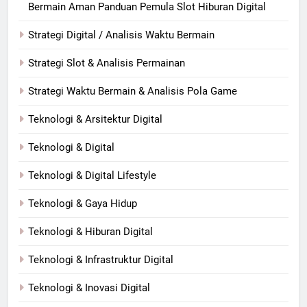
Bermain Aman Panduan Pemula Slot Hiburan Digital
Strategi Digital / Analisis Waktu Bermain
Strategi Slot & Analisis Permainan
Strategi Waktu Bermain & Analisis Pola Game
Teknologi & Arsitektur Digital
Teknologi & Digital
Teknologi & Digital Lifestyle
Teknologi & Gaya Hidup
Teknologi & Hiburan Digital
Teknologi & Infrastruktur Digital
Teknologi & Inovasi Digital