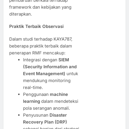
pembaruan berkala terhadap
framework dan kebijakan yang
diterapkan.
Praktik Terbaik Observasi
Dalam studi terhadap KAYA787,
beberapa praktik terbaik dalam
penerapan RMF mencakup:
Integrasi dengan
SIEM
(Security Information and
Event Management)
untuk
mendukung monitoring
real-time.
Penggunaan
machine
learning
dalam mendeteksi
pola serangan anomali.
Penyusunan
Disaster
Recovery Plan (DRP)
sebagai bagian dari strategi