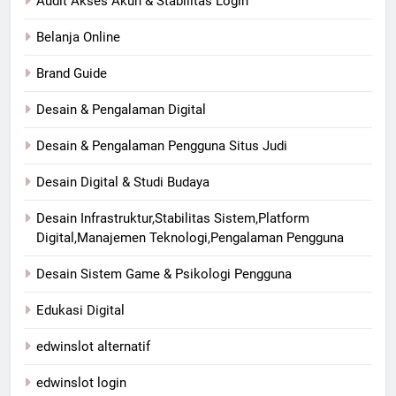
Audit Akses Akun & Stabilitas Login
Belanja Online
Brand Guide
Desain & Pengalaman Digital
Desain & Pengalaman Pengguna Situs Judi
Desain Digital & Studi Budaya
Desain Infrastruktur,Stabilitas Sistem,Platform
Digital,Manajemen Teknologi,Pengalaman Pengguna
Desain Sistem Game & Psikologi Pengguna
Edukasi Digital
edwinslot alternatif
edwinslot login