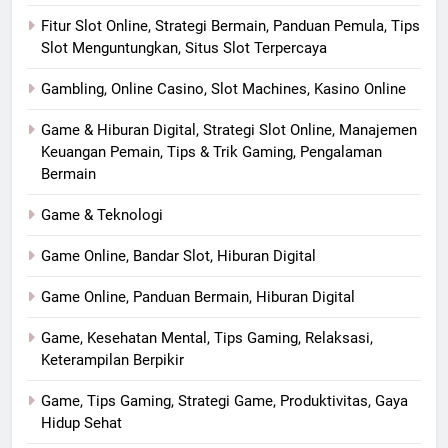
Fitur Slot Online, Strategi Bermain, Panduan Pemula, Tips
Slot Menguntungkan, Situs Slot Terpercaya
Gambling, Online Casino, Slot Machines, Kasino Online
Game & Hiburan Digital, Strategi Slot Online, Manajemen
Keuangan Pemain, Tips & Trik Gaming, Pengalaman
Bermain
Game & Teknologi
Game Online, Bandar Slot, Hiburan Digital
Game Online, Panduan Bermain, Hiburan Digital
Game, Kesehatan Mental, Tips Gaming, Relaksasi,
Keterampilan Berpikir
Game, Tips Gaming, Strategi Game, Produktivitas, Gaya
Hidup Sehat