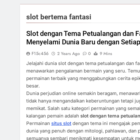
slot bertema fantasi
Slot dengan Tema Petualangan dan F
Menyelami Dunia Baru dengan Setiap
F15c456
2 Years Ago
0
9 Mins
Jelajahi dunia slot dengan tema petualangan dan fa
menawarkan pengalaman bermain yang seru. Temuk
permainan terbaik yang menggabungkan cerita epi
besar.
Dunia perjudian online semakin beragam, menawa
tidak hanya mengandalkan keberuntungan tetapi ju
memikat. Salah satu kategori permainan yang semak
kalangan pemain adalah
slot dengan tema petualan
Permainan
situs slot
dengan tema ini mengajak pem
dunia yang penuh dengan mitologi, pahlawan, dan p
semuanya sembari menikmati kesempatan untuk m