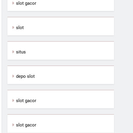
slot gacor
slot
situs
depo slot
slot gacor
slot gacor