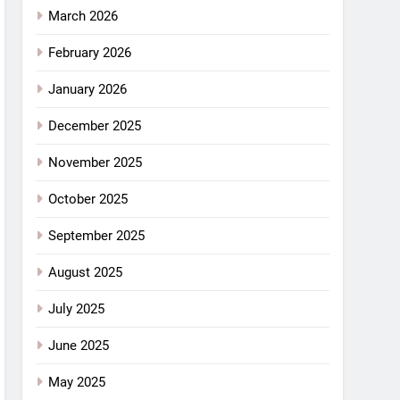
March 2026
February 2026
January 2026
December 2025
November 2025
October 2025
September 2025
August 2025
July 2025
June 2025
May 2025