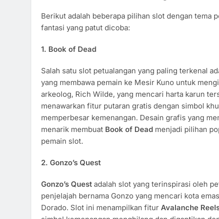
Berikut adalah beberapa pilihan slot dengan tema 
fantasi yang patut dicoba:
1. Book of Dead
Salah satu slot petualangan yang paling terkenal a
yang membawa pemain ke Mesir Kuno untuk mengik
arkeolog, Rich Wilde, yang mencari harta karun ters
menawarkan fitur putaran gratis dengan simbol kh
memperbesar kemenangan. Desain grafis yang me
menarik membuat
Book of Dead
menjadi pilihan po
pemain slot.
2. Gonzo’s Quest
Gonzo’s Quest
adalah slot yang terinspirasi oleh p
penjelajah bernama Gonzo yang mencari kota emas 
Dorado. Slot ini menampilkan fitur
Avalanche Reel