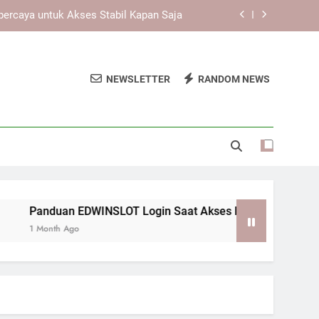
rpercaya untuk Akses Stabil Kapan Saja
at Akses Mengalami Gangguan Sistem
an Akun dan Akses yang Lebih Terarah
NEWSLETTER
RANDOM NEWS
D Login untuk Akses yang Lebih Aman
 Pilihan Tepat Untuk Penggemar Sepak Bola.
rpercaya untuk Akses Stabil Kapan Saja
at Akses Mengalami Gangguan Sistem
an Akun dan Akses yang Lebih Terarah
an EDWINSLOT Login Saat Akses Mengalami Gangguan Siste
 Ago