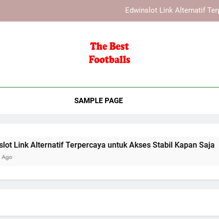
Edwinslot Link Alternatif Te
Panduan EDWINSLOT Login Sa
Login Edwinslot Terpercaya dengan Fokus pada Keaman
 Best Footballs
Panduan Lengkap Mengenal TIARA4
anduan Dan Ulasan Bola Sepak Terbaik Di The Best Footballs.
Edwinslot Link Alternatif Te
SAMPLE PAGE
Panduan EDWINSLOT Login Sa
Login Edwinslot Terpercaya dengan Fokus pada Keaman
ernatif Terpercaya untuk Akses Stabil Kapan Saja
Pandu
1 Month