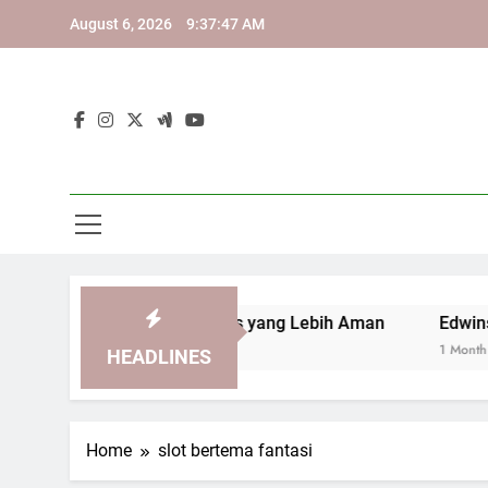
Skip
August 6, 2026
9:37:48 AM
to
content
The
Temukan P
ogin untuk Akses yang Lebih Aman
Edwinslot Link Alt
1 Month Ago
HEADLINES
Home
slot bertema fantasi