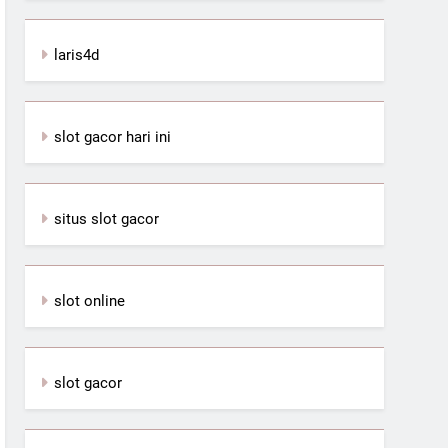
laris4d
slot gacor hari ini
situs slot gacor
slot online
slot gacor