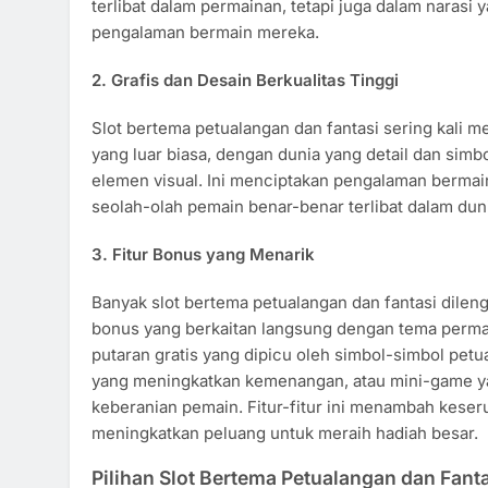
terlibat dalam permainan, tetapi juga dalam naras
pengalaman bermain mereka.
2. Grafis dan Desain Berkualitas Tinggi
Slot bertema petualangan dan fantasi sering kali me
yang luar biasa, dengan dunia yang detail dan simb
elemen visual. Ini menciptakan pengalaman bermain
seolah-olah pemain benar-benar terlibat dalam dun
3. Fitur Bonus yang Menarik
Banyak slot bertema petualangan dan fantasi dileng
bonus yang berkaitan langsung dengan tema perma
putaran gratis yang dipicu oleh simbol-simbol pet
yang meningkatkan kemenangan, atau mini-game y
keberanian pemain. Fitur-fitur ini menambah kese
meningkatkan peluang untuk meraih hadiah besar.
Pilihan Slot Bertema Petualangan dan Fanta