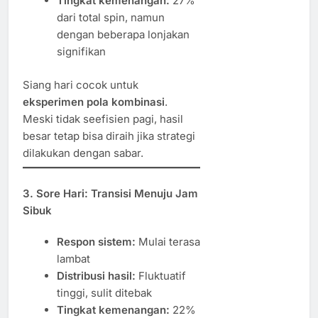
Tingkat kemenangan:
27%
dari total spin, namun
dengan beberapa lonjakan
signifikan
Siang hari cocok untuk
eksperimen pola kombinasi
.
Meski tidak seefisien pagi, hasil
besar tetap bisa diraih jika strategi
dilakukan dengan sabar.
3.
Sore Hari: Transisi Menuju Jam
Sibuk
Respon sistem:
Mulai terasa
lambat
Distribusi hasil:
Fluktuatif
tinggi, sulit ditebak
Tingkat kemenangan:
22%