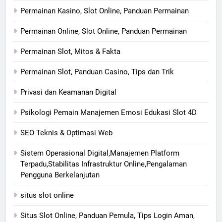
Permainan Kasino, Slot Online, Panduan Permainan
Permainan Online, Slot Online, Panduan Permainan
Permainan Slot, Mitos & Fakta
Permainan Slot, Panduan Casino, Tips dan Trik
Privasi dan Keamanan Digital
Psikologi Pemain Manajemen Emosi Edukasi Slot 4D
SEO Teknis & Optimasi Web
Sistem Operasional Digital,Manajemen Platform
Terpadu,Stabilitas Infrastruktur Online,Pengalaman
Pengguna Berkelanjutan
situs slot online
Situs Slot Online, Panduan Pemula, Tips Login Aman,