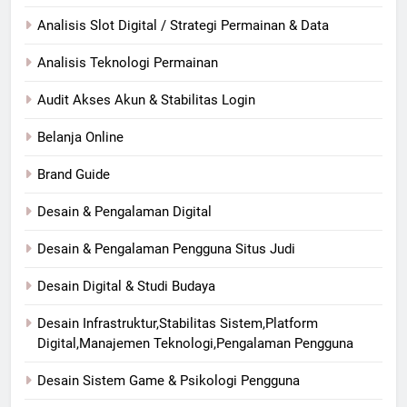
Analisis Slot Digital / Strategi Permainan & Data
Analisis Teknologi Permainan
Audit Akses Akun & Stabilitas Login
Belanja Online
Brand Guide
Desain & Pengalaman Digital
Desain & Pengalaman Pengguna Situs Judi
Desain Digital & Studi Budaya
Desain Infrastruktur,Stabilitas Sistem,Platform
Digital,Manajemen Teknologi,Pengalaman Pengguna
Desain Sistem Game & Psikologi Pengguna