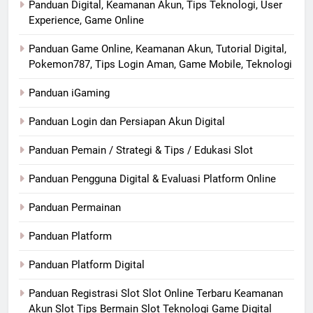
Panduan Digital, Keamanan Akun, Tips Teknologi, User
Experience, Game Online
Panduan Game Online, Keamanan Akun, Tutorial Digital,
Pokemon787, Tips Login Aman, Game Mobile, Teknologi
Panduan iGaming
Panduan Login dan Persiapan Akun Digital
Panduan Pemain / Strategi & Tips / Edukasi Slot
Panduan Pengguna Digital & Evaluasi Platform Online
Panduan Permainan
Panduan Platform
Panduan Platform Digital
Panduan Registrasi Slot Slot Online Terbaru Keamanan
Akun Slot Tips Bermain Slot Teknologi Game Digital