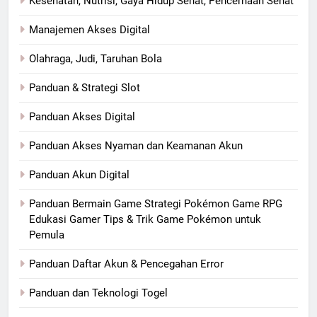
Kesehatan, Nutrisi, Gaya Hidup Sehat, Pencernaan Sehat
Manajemen Akses Digital
Olahraga, Judi, Taruhan Bola
Panduan & Strategi Slot
Panduan Akses Digital
Panduan Akses Nyaman dan Keamanan Akun
Panduan Akun Digital
Panduan Bermain Game Strategi Pokémon Game RPG
Edukasi Gamer Tips & Trik Game Pokémon untuk
Pemula
Panduan Daftar Akun & Pencegahan Error
Panduan dan Teknologi Togel