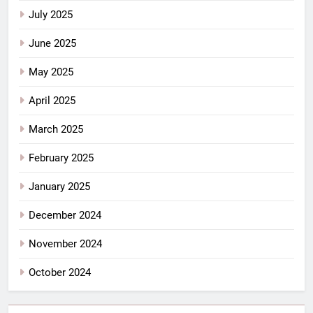
July 2025
June 2025
May 2025
April 2025
March 2025
February 2025
January 2025
December 2024
November 2024
October 2024