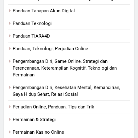
Panduan Tahapan Akun Digital
Panduan Teknologi
Panduan TIARA4D
Panduan, Teknologi, Perjudian Online
Pengembangan Diri, Game Online, Strategi dan
Perencanaan, Keterampilan Kognitif, Teknologi dan
Permainan
Pengembangan Diri, Kesehatan Mental, Kemandirian,
Gaya Hidup Sehat, Relasi Sosial
Perjudian Online, Panduan, Tips dan Trik
Permainan & Strategi
Permainan Kasino Online