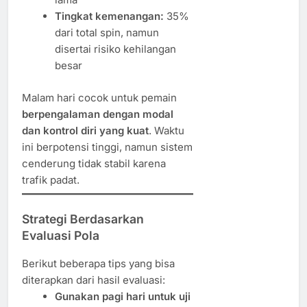
Tingkat kemenangan:
35%
dari total spin, namun
disertai risiko kehilangan
besar
Malam hari cocok untuk pemain
berpengalaman dengan modal
dan kontrol diri yang kuat
. Waktu
ini berpotensi tinggi, namun sistem
cenderung tidak stabil karena
trafik padat.
Strategi Berdasarkan
Evaluasi Pola
Berikut beberapa tips yang bisa
diterapkan dari hasil evaluasi:
Gunakan pagi hari untuk uji