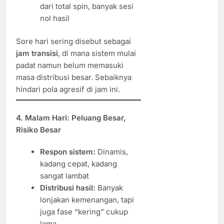
dari total spin, banyak sesi
nol hasil
Sore hari sering disebut sebagai
jam transisi
, di mana sistem mulai
padat namun belum memasuki
masa distribusi besar. Sebaiknya
hindari pola agresif di jam ini.
4.
Malam Hari: Peluang Besar,
Risiko Besar
Respon sistem:
Dinamis,
kadang cepat, kadang
sangat lambat
Distribusi hasil:
Banyak
lonjakan kemenangan, tapi
juga fase “kering” cukup
lama