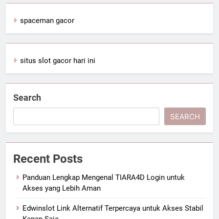
spaceman gacor
situs slot gacor hari ini
Search
SEARCH
Recent Posts
Panduan Lengkap Mengenal TIARA4D Login untuk
Akses yang Lebih Aman
Edwinslot Link Alternatif Terpercaya untuk Akses Stabil