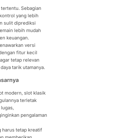
n tertentu. Sebagian
ontrol yang lebih
 sulit diprediksi
pemain lebih mudah
men keuangan.
menawarkan versi
engan fitur kecil
agar tetap relevan
daya tarik utamanya.
Pasarnya
 modern, slot klasik
gulannya terletak
 lugas,
nginginkan pengalaman
harus tetap kreatif
gan memberikan