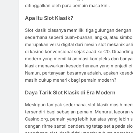
ditinggalkan oleh para pemain masa kini.
Apa Itu Slot Klasik?
Slot klasik biasanya memiliki tiga gulungan dengan
sederhana seperti buah-buahan, angka, atau simbol
merupakan versi digital dari mesin slot mekanik as
di kasino konvensional sejak abad ke-20. Dibanding
modern yang memiliki animasi kompleks dan banyak 
klasik menawarkan kesederhanaan yang menjadi cir
Namun, pertanyaan besarnya adalah, apakah kesed
masih cukup menarik bagi pemain modern?
Daya Tarik Slot Klasik di Era Modern
Meskipun tampak sederhana, slot klasik masih memil
tersendiri bagi sebagian pemain. Menurut laporan y
Casino.org, pemain yang lebih tua atau yang lebih
dengan ritme santai cenderung tetap setia pada slot