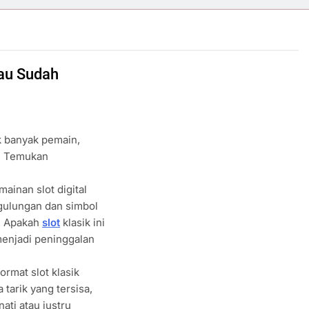
tau Sudah
k banyak pemain,
u? Temukan
ainan slot digital
 gulungan dan simbol
a. Apakah
slot
klasik ini
menjadi peninggalan
ormat slot klasik
tarik yang tersisa,
ati atau justru