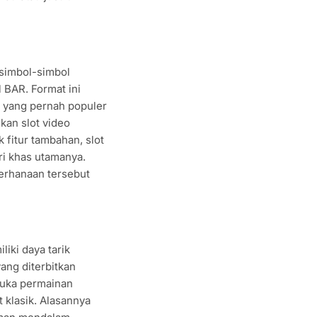
 simbol-simbol
 BAR. Format ini
li yang pernah populer
kan slot video
fitur tambahan, slot
i khas utamanya.
erhanaan tersebut
iki daya tarik
ang diterbitkan
 suka permainan
 klasik. Alasannya