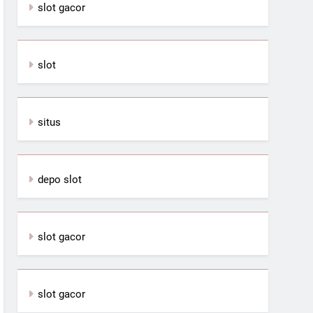
slot gacor
slot
situs
depo slot
slot gacor
slot gacor