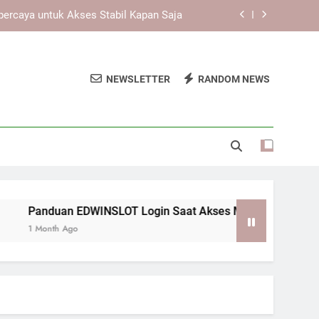
rpercaya untuk Akses Stabil Kapan Saja
at Akses Mengalami Gangguan Sistem
an Akun dan Akses yang Lebih Terarah
NEWSLETTER
RANDOM NEWS
D Login untuk Akses yang Lebih Aman
 Pilihan Tepat Untuk Penggemar Sepak Bola.
rpercaya untuk Akses Stabil Kapan Saja
at Akses Mengalami Gangguan Sistem
an Akun dan Akses yang Lebih Terarah
n EDWINSLOT Login Saat Akses Mengalami Gangguan Siste
Ago