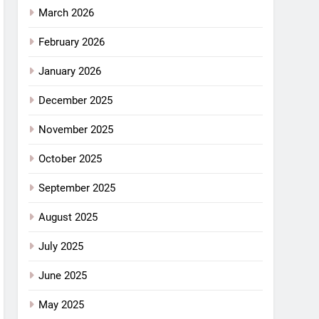
March 2026
February 2026
January 2026
December 2025
November 2025
October 2025
September 2025
August 2025
July 2025
June 2025
May 2025