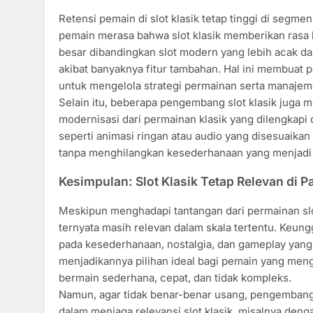
Retensi pemain di slot klasik tetap tinggi di segme
pemain merasa bahwa slot klasik memberikan rasa k
besar dibandingkan slot modern yang lebih acak dan
akibat banyaknya fitur tambahan. Hal ini membuat 
untuk mengelola strategi permainan serta manaje
Selain itu, beberapa pengembang slot klasik juga 
modernisasi dari permainan klasik yang dilengkapi d
seperti animasi ringan atau audio yang disesuaikan 
tanpa menghilangkan kesederhanaan yang menjadi 
Kesimpulan: Slot Klasik Tetap Relevan di 
Meskipun menghadapi tantangan dari permainan slot
ternyata masih relevan dalam skala tertentu. Keung
pada kesederhanaan, nostalgia, dan gameplay yang
menjadikannya pilihan ideal bagi pemain yang me
bermain sederhana, cepat, dan tidak kompleks.
Namun, agar tidak benar-benar usang, pengembang 
dalam menjaga relevansi slot klasik, misalnya den