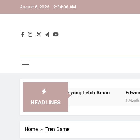
Skip
August 6, 2026
2:34:07 AM
to
content
The
Temukan P
ogin untuk Akses yang Lebih Aman
Edwinslot Link Alt
1 Month Ago
HEADLINES
Home
Tren Game