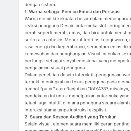
dengan sistem.
1. Warna sebagai Pemicu Emosi dan Persepsi
Warna memiliki kekuatan besar dalam memengaruhi
reaksi pengguna.Desain antarmuka slot sering me
cerah seperti merah, emas, dan biru untuk menstimu
serta rasa antusias.Menurut teori psikologi warna
rasa energi dan kegembiraan, sementara emas dika
kemewahan dan penghargaan.Visual ini bukan sekad
berfungsi sebagai sinyal emosional yang memperkua
pengalaman visual pengguna.
Dalam penelitian desain interaktif, penggunaan war
terbukti meningkatkan fokus pengguna pada elemen
tombol “putar” atau “lanjutkan.”KAYA787, misalnya
pendekatan ini untuk menciptakan antarmuka yang 
tetapi juga intuitif, di mana pengguna secara alami
interaksi utama tanpa instruksi eksplisit.
2. Suara dan Respon Auditori yang Terukur
Selain visual, elemen suara memiliki peran pentin
pengalaman psikologis yang imersif.Suara latar y