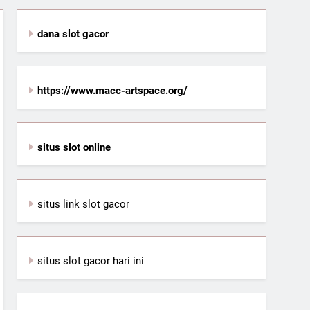
dana slot gacor
https://www.macc-artspace.org/
situs slot online
situs link slot gacor
situs slot gacor hari ini