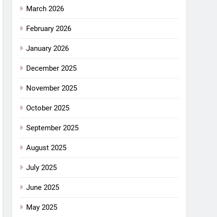
March 2026
February 2026
January 2026
December 2025
November 2025
October 2025
September 2025
August 2025
July 2025
June 2025
May 2025