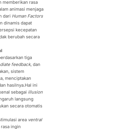
en memberikan rasa
dalam animasi menjaga
n dari
Human Factors
 dinamis dapat
ersepsi kecepatan
dak berubah secara
ol
 berdasarkan tiga
diate feedback
, dan
akan, sistem
ka, menciptakan
an hasilnya.Hal ini
ikenal sebagai
illusion
ngaruh langsung
ukan secara otomatis
stimulasi area
ventral
 rasa ingin