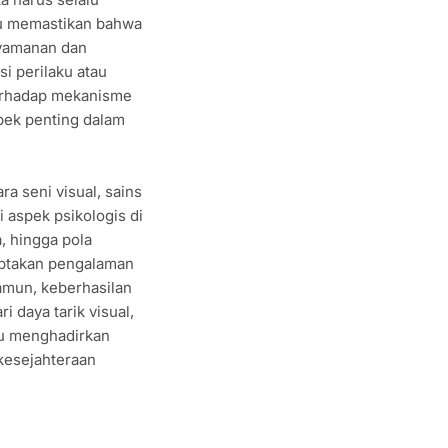
lu memastikan bahwa
nyamanan dan
i perilaku atau
terhadap mekanisme
pek penting dalam
.
ra seni visual, sains
 aspek psikologis di
, hingga pola
ptakan pengalaman
amun, keberhasilan
i daya tarik visual,
pu menghadirkan
 kesejahteraan