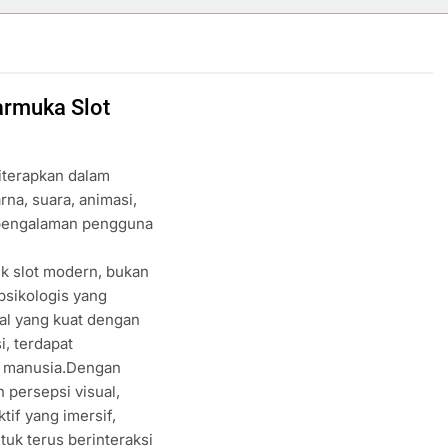
armuka Slot
diterapkan dalam
na, suara, animasi,
a pengalaman pengguna
uk slot modern, bukan
 psikologis yang
al yang kuat dengan
i, terdapat
ku manusia.Dengan
 persepsi visual,
if yang imersif,
uk terus berinteraksi