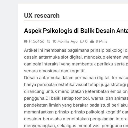
UX research
Aspek Psikologis di Balik Desain Ant
F15c456
10 Months Ago
0
8 Mins
Artikel ini membahas bagaimana prinsip psikologi 
desain antarmuka slot digital, mencakup elemen war
dan pola interaksi yang membentuk perilaku sert
secara emosional dan kognitif.
Desain antarmuka dalam permainan digital, termas
hanya persoalan estetika visual tetapi juga strategi
dirancang untuk menciptakan keterlibatan emosion
pengguna.Di balik setiap tombol, warna, dan animas
pendekatan ilmiah yang berakar pada studi perila
memanfaatkan prinsip-prinsip psikologi kognitif dan
desainer berusaha menciptakan pengalaman interakt
menyenangkan, sekaligus memotivasi pengguna unt