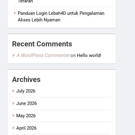
Terarah
Panduan Login Lebah4D untuk Pengalaman
Akses Lebih Nyaman
Recent Comments
A WordPress Commenter
on
Hello world!
Archives
July 2026
June 2026
May 2026
April 2026