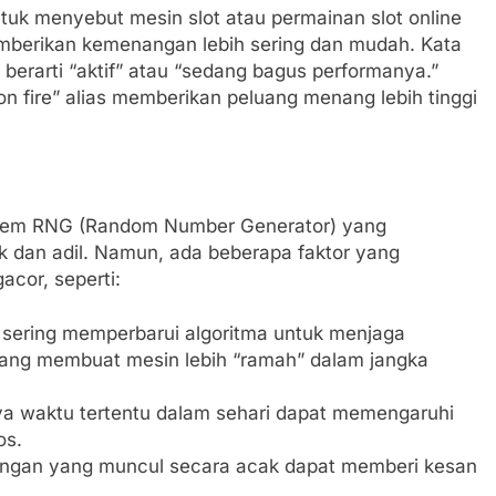
ntuk menyebut mesin slot atau permainan slot online
emberikan kemenangan lebih sering dan mudah. Kata
 berarti “aktif” atau “sedang bagus performanya.”
 on fire” alias memberikan peluang menang lebih tinggi
stem RNG (Random Number Generator) yang
ak dan adil. Namun, ada beberapa faktor yang
cor, seperti:
ering memperbarui algoritma untuk menjaga
ang membuat mesin lebih “ramah” dalam jangka
a waktu tertentu dalam sehari dapat memengaruhi
os.
gan yang muncul secara acak dapat memberi kesan