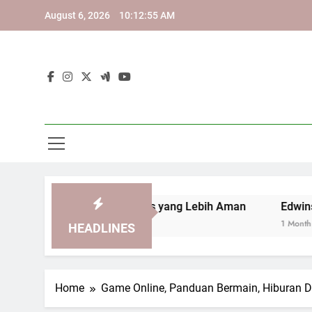
Skip
August 6, 2026
10:12:56 AM
to
content
The
Temukan P
Login untuk Akses yang Lebih Aman
Edwinslot Link Alt
1 Month Ago
HEADLINES
Home
Game Online, Panduan Bermain, Hiburan Di