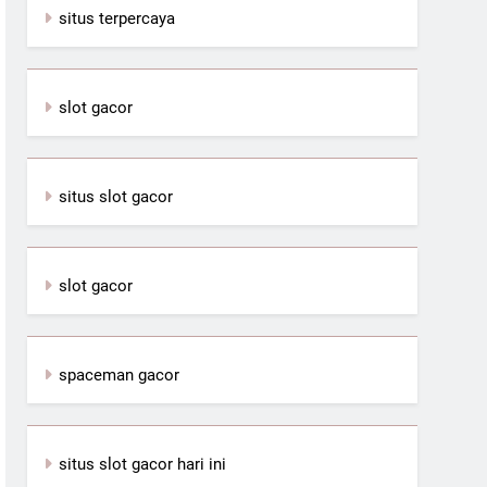
situs terpercaya
slot gacor
situs slot gacor
slot gacor
spaceman gacor
situs slot gacor hari ini