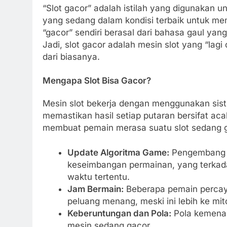
“Slot gacor” adalah istilah yang digunakan u
yang sedang dalam kondisi terbaik untuk m
“gacor” sendiri berasal dari bahasa gaul yang
Jadi, slot gacor adalah mesin slot yang “lagi
dari biasanya.
Mengapa Slot Bisa Gacor?
Mesin slot bekerja dengan menggunakan si
memastikan hasil setiap putaran bersifat ac
membuat pemain merasa suatu slot sedang ga
Update Algoritma Game:
Pengembang s
keseimbangan permainan, yang terkad
waktu tertentu.
Jam Bermain:
Beberapa pemain percay
peluang menang, meski ini lebih ke mit
Keberuntungan dan Pola:
Pola kemenan
mesin sedang gacor.