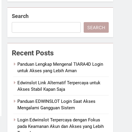
Search
SEARCH
Recent Posts
Panduan Lengkap Mengenal TIARA4D Login
untuk Akses yang Lebih Aman
Edwinslot Link Alternatif Terpercaya untuk
Akses Stabil Kapan Saja
Panduan EDWINSLOT Login Saat Akses
Mengalami Gangguan Sistem
Login Edwinslot Terpercaya dengan Fokus
pada Keamanan Akun dan Akses yang Lebih