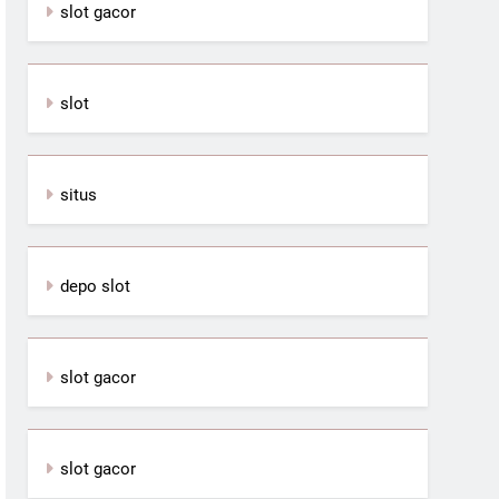
slot gacor
slot
situs
depo slot
slot gacor
slot gacor