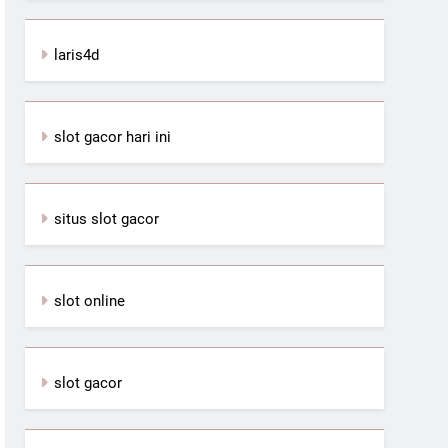
laris4d
slot gacor hari ini
situs slot gacor
slot online
slot gacor