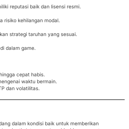
ki reputasi baik dan lisensi resmi.
a risiko kehilangan modal.
an strategi taruhan yang sesuai.
 di dalam game.
hingga cepat habis.
mengenai waktu bermain.
 dan volatilitas.
edang dalam kondisi baik untuk memberikan