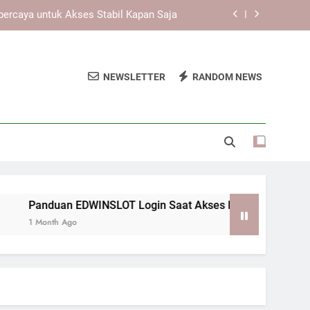
rpercaya untuk Akses Stabil Kapan Saja
at Akses Mengalami Gangguan Sistem
an Akun dan Akses yang Lebih Terarah
NEWSLETTER
RANDOM NEWS
D Login untuk Akses yang Lebih Aman
 Pilihan Tepat Untuk Penggemar Sepak Bola.
rpercaya untuk Akses Stabil Kapan Saja
at Akses Mengalami Gangguan Sistem
an Akun dan Akses yang Lebih Terarah
an EDWINSLOT Login Saat Akses Mengalami Gangguan Siste
 Ago