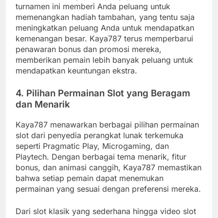
turnamen ini memberi Anda peluang untuk
memenangkan hadiah tambahan, yang tentu saja
meningkatkan peluang Anda untuk mendapatkan
kemenangan besar. Kaya787 terus memperbarui
penawaran bonus dan promosi mereka,
memberikan pemain lebih banyak peluang untuk
mendapatkan keuntungan ekstra.
4.
Pilihan Permainan Slot yang Beragam
dan Menarik
Kaya787 menawarkan berbagai pilihan permainan
slot dari penyedia perangkat lunak terkemuka
seperti Pragmatic Play, Microgaming, dan
Playtech. Dengan berbagai tema menarik, fitur
bonus, dan animasi canggih, Kaya787 memastikan
bahwa setiap pemain dapat menemukan
permainan yang sesuai dengan preferensi mereka.
Dari slot klasik yang sederhana hingga video slot