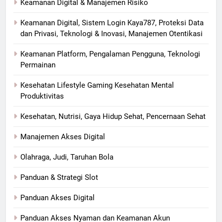
Keamanan Digital & Manajemen Risiko
Keamanan Digital, Sistem Login Kaya787, Proteksi Data
dan Privasi, Teknologi & Inovasi, Manajemen Otentikasi
Keamanan Platform, Pengalaman Pengguna, Teknologi
Permainan
Kesehatan Lifestyle Gaming Kesehatan Mental
Produktivitas
Kesehatan, Nutrisi, Gaya Hidup Sehat, Pencernaan Sehat
Manajemen Akses Digital
Olahraga, Judi, Taruhan Bola
Panduan & Strategi Slot
Panduan Akses Digital
Panduan Akses Nyaman dan Keamanan Akun