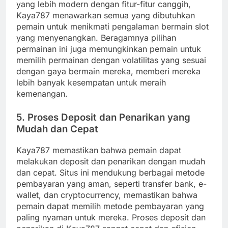
yang lebih modern dengan fitur-fitur canggih,
Kaya787 menawarkan semua yang dibutuhkan
pemain untuk menikmati pengalaman bermain slot
yang menyenangkan. Beragamnya pilihan
permainan ini juga memungkinkan pemain untuk
memilih permainan dengan volatilitas yang sesuai
dengan gaya bermain mereka, memberi mereka
lebih banyak kesempatan untuk meraih
kemenangan.
5.
Proses Deposit dan Penarikan yang
Mudah dan Cepat
Kaya787 memastikan bahwa pemain dapat
melakukan deposit dan penarikan dengan mudah
dan cepat. Situs ini mendukung berbagai metode
pembayaran yang aman, seperti transfer bank, e-
wallet, dan cryptocurrency, memastikan bahwa
pemain dapat memilih metode pembayaran yang
paling nyaman untuk mereka. Proses deposit dan