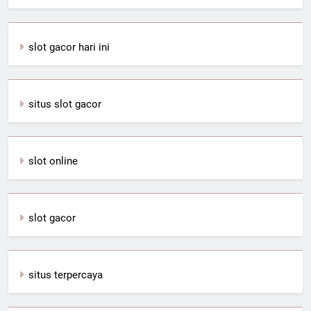
slot gacor hari ini
situs slot gacor
slot online
slot gacor
situs terpercaya