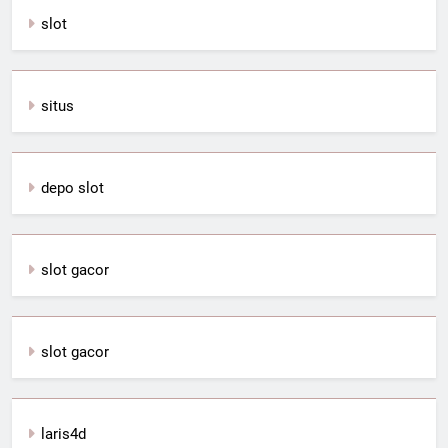
slot
situs
depo slot
slot gacor
slot gacor
laris4d