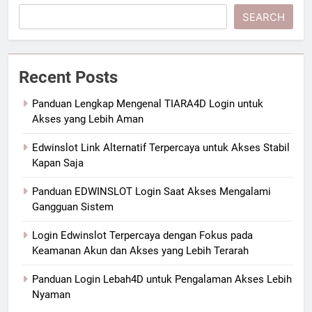
SEARCH
Recent Posts
Panduan Lengkap Mengenal TIARA4D Login untuk
Akses yang Lebih Aman
Edwinslot Link Alternatif Terpercaya untuk Akses Stabil
Kapan Saja
Panduan EDWINSLOT Login Saat Akses Mengalami
Gangguan Sistem
Login Edwinslot Terpercaya dengan Fokus pada
Keamanan Akun dan Akses yang Lebih Terarah
Panduan Login Lebah4D untuk Pengalaman Akses Lebih
Nyaman