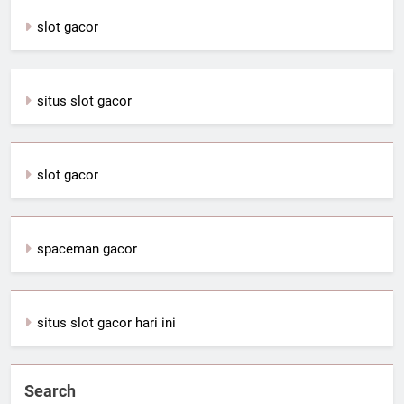
slot gacor
situs slot gacor
slot gacor
spaceman gacor
situs slot gacor hari ini
Search