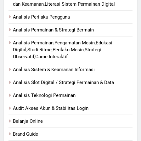
dan Keamanan,Literasi Sistem Permainan Digital
Analisis Perilaku Pengguna
Analisis Permainan & Strategi Bermain
Analisis Permainan,Pengamatan Mesin,Edukasi
Digital,Studi Ritme,Perilaku Mesin,Strategi
Observatif,Game Interaktif
Analisis Sistem & Keamanan Informasi
Analisis Slot Digital / Strategi Permainan & Data
Analisis Teknologi Permainan
Audit Akses Akun & Stabilitas Login
Belanja Online
Brand Guide