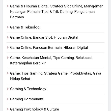
Game & Hiburan Digital, Strategi Slot Online, Manajemen
Keuangan Pemain, Tips & Trik Gaming, Pengalaman
Bermain
Game & Teknologi
Game Online, Bandar Slot, Hiburan Digital
Game Online, Panduan Bermain, Hiburan Digital
Game, Kesehatan Mental, Tips Gaming, Relaksasi,
Keterampilan Berpikir
Game, Tips Gaming, Strategi Game, Produktivitas, Gaya
Hidup Sehat
Gaming & Technology
Gaming Community
Gaming Psychology & Culture