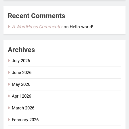
Recent Comments
A WordPress Commenter
on
Hello world!
Archives
July 2026
June 2026
May 2026
April 2026
March 2026
February 2026