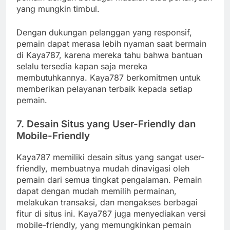
yang mungkin timbul.
Dengan dukungan pelanggan yang responsif,
pemain dapat merasa lebih nyaman saat bermain
di Kaya787, karena mereka tahu bahwa bantuan
selalu tersedia kapan saja mereka
membutuhkannya. Kaya787 berkomitmen untuk
memberikan pelayanan terbaik kepada setiap
pemain.
7.
Desain Situs yang User-Friendly dan
Mobile-Friendly
Kaya787 memiliki desain situs yang sangat user-
friendly, membuatnya mudah dinavigasi oleh
pemain dari semua tingkat pengalaman. Pemain
dapat dengan mudah memilih permainan,
melakukan transaksi, dan mengakses berbagai
fitur di situs ini. Kaya787 juga menyediakan versi
mobile-friendly, yang memungkinkan pemain