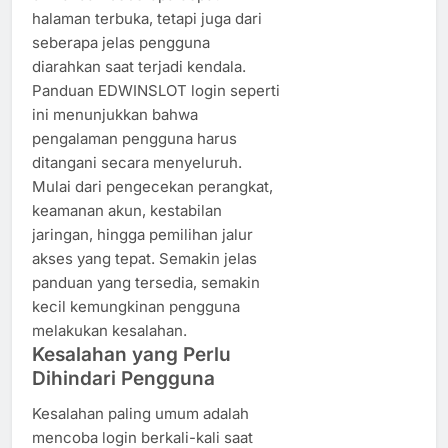
halaman terbuka, tetapi juga dari
seberapa jelas pengguna
diarahkan saat terjadi kendala.
Panduan EDWINSLOT login seperti
ini menunjukkan bahwa
pengalaman pengguna harus
ditangani secara menyeluruh.
Mulai dari pengecekan perangkat,
keamanan akun, kestabilan
jaringan, hingga pemilihan jalur
akses yang tepat. Semakin jelas
panduan yang tersedia, semakin
kecil kemungkinan pengguna
melakukan kesalahan.
Kesalahan yang Perlu
Dihindari Pengguna
Kesalahan paling umum adalah
mencoba login berkali-kali saat