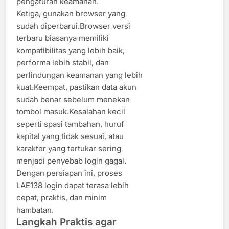
pengaturan keamanan.
Ketiga, gunakan browser yang
sudah diperbarui.Browser versi
terbaru biasanya memiliki
kompatibilitas yang lebih baik,
performa lebih stabil, dan
perlindungan keamanan yang lebih
kuat.Keempat, pastikan data akun
sudah benar sebelum menekan
tombol masuk.Kesalahan kecil
seperti spasi tambahan, huruf
kapital yang tidak sesuai, atau
karakter yang tertukar sering
menjadi penyebab login gagal.
Dengan persiapan ini, proses
LAE138 login dapat terasa lebih
cepat, praktis, dan minim
hambatan.
Langkah Praktis agar