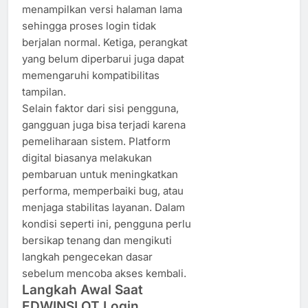
menampilkan versi halaman lama
sehingga proses login tidak
berjalan normal. Ketiga, perangkat
yang belum diperbarui juga dapat
memengaruhi kompatibilitas
tampilan.
Selain faktor dari sisi pengguna,
gangguan juga bisa terjadi karena
pemeliharaan sistem. Platform
digital biasanya melakukan
pembaruan untuk meningkatkan
performa, memperbaiki bug, atau
menjaga stabilitas layanan. Dalam
kondisi seperti ini, pengguna perlu
bersikap tenang dan mengikuti
langkah pengecekan dasar
sebelum mencoba akses kembali.
Langkah Awal Saat
EDWINSLOT Login