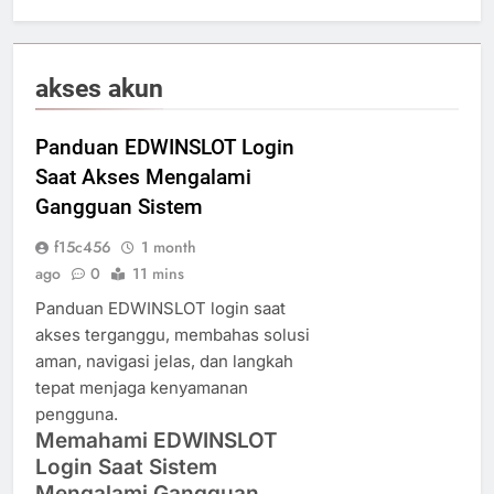
akses akun
Panduan EDWINSLOT Login
Saat Akses Mengalami
Gangguan Sistem
f15c456
1 month
ago
0
11 mins
Panduan EDWINSLOT login saat
akses terganggu, membahas solusi
aman, navigasi jelas, dan langkah
tepat menjaga kenyamanan
pengguna.
Memahami EDWINSLOT
Login Saat Sistem
Mengalami Gangguan