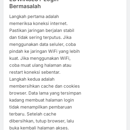
Bermasalah
Langkah pertama adalah
memeriksa koneksi internet.
Pastikan jaringan berjalan stabil
dan tidak sering terputus. Jika
menggunakan data seluler, coba
pindah ke jaringan WiFi yang lebih
kuat. Jika menggunakan WiFi,
coba muat ulang halaman atau
restart koneksi sebentar.
Langkah kedua adalah
membersihkan cache dan cookies
browser. Data lama yang tersimpan
kadang membuat halaman login
tidak menampilkan pembaruan
terbaru. Setelah cache
dibersihkan, tutup browser, lalu
buka kembali halaman akses.