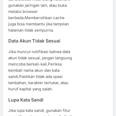
gunakan jaringan lain, atau buka
melalui browser
berbeda.Membersihkan cache
juga bisa membantu jika tampilan
halaman tidak sempurna.
Data Akun Tidak Sesuai
Jika muncul notifikasi bahwa data
akun tidak sesuai, jangan langsung
mencoba berkali-kali.Periksa
kembali nama akun dan kata
sandi.Pastikan tidak ada spasi
tambahan, karakter tertukar, atau
huruf kapital yang salah.
Lupa Kata Sandi
Jika lupa kata sandi, gunakan fitur