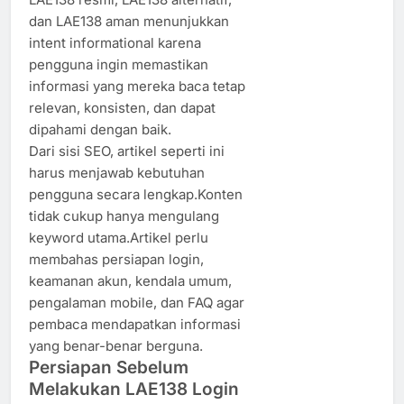
dan LAE138 aman menunjukkan
intent informational karena
pengguna ingin memastikan
informasi yang mereka baca tetap
relevan, konsisten, dan dapat
dipahami dengan baik.
Dari sisi SEO, artikel seperti ini
harus menjawab kebutuhan
pengguna secara lengkap.Konten
tidak cukup hanya mengulang
keyword utama.Artikel perlu
membahas persiapan login,
keamanan akun, kendala umum,
pengalaman mobile, dan FAQ agar
pembaca mendapatkan informasi
yang benar-benar berguna.
Persiapan Sebelum
Melakukan LAE138 Login