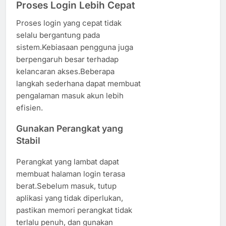
Proses Login Lebih Cepat
Proses login yang cepat tidak
selalu bergantung pada
sistem.Kebiasaan pengguna juga
berpengaruh besar terhadap
kelancaran akses.Beberapa
langkah sederhana dapat membuat
pengalaman masuk akun lebih
efisien.
Gunakan Perangkat yang
Stabil
Perangkat yang lambat dapat
membuat halaman login terasa
berat.Sebelum masuk, tutup
aplikasi yang tidak diperlukan,
pastikan memori perangkat tidak
terlalu penuh, dan gunakan