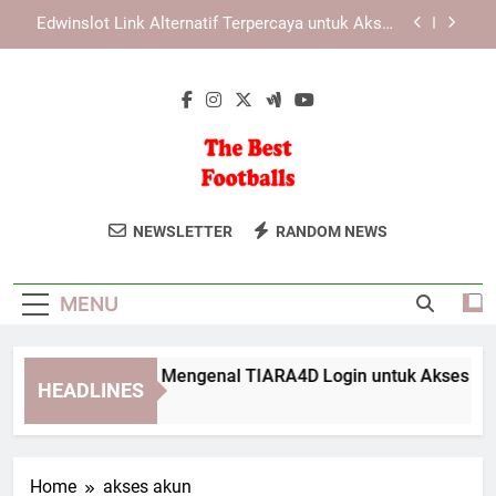
Skip
Panduan EDWINSLOT Login Saat Akses
to
Mengalami Gangguan Sistem
content
Login Edwinslot Terpercaya dengan Fokus pada
Keamanan Akun dan Akses yang Lebih Terarah
Panduan Lengkap Mengenal TIARA4D Login untuk
Akses yang Lebih Aman
Edwinslot Link Alternatif Terpercaya untuk Akses
Stabil Kapan Saja
The Best
Temukan Panduan Dan Ulasan Bola
Panduan EDWINSLOT Login Saat Akses
NEWSLETTER
RANDOM NEWS
Mengalami Gangguan Sistem
Footballs
Sepak Terbaik Di The Best Footballs.
Login Edwinslot Terpercaya dengan Fokus pada
Pilihan Tepat Untuk Penggemar Sepak
Keamanan Akun dan Akses yang Lebih Terarah
MENU
Bola.
nduan Lengkap Mengenal TIARA4D Login untuk Akses yang 
HEADLINES
Weeks Ago
Home
akses akun