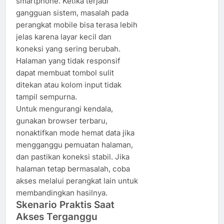
smartphone. Ketika terjadi
gangguan sistem, masalah pada
perangkat mobile bisa terasa lebih
jelas karena layar kecil dan
koneksi yang sering berubah.
Halaman yang tidak responsif
dapat membuat tombol sulit
ditekan atau kolom input tidak
tampil sempurna.
Untuk mengurangi kendala,
gunakan browser terbaru,
nonaktifkan mode hemat data jika
mengganggu pemuatan halaman,
dan pastikan koneksi stabil. Jika
halaman tetap bermasalah, coba
akses melalui perangkat lain untuk
membandingkan hasilnya.
Skenario Praktis Saat
Akses Terganggu