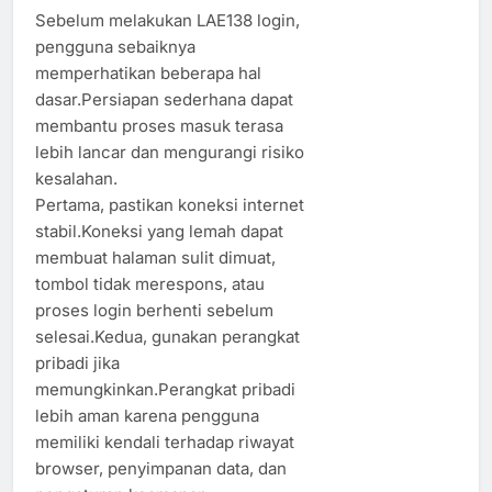
Sebelum melakukan LAE138 login,
pengguna sebaiknya
memperhatikan beberapa hal
dasar.Persiapan sederhana dapat
membantu proses masuk terasa
lebih lancar dan mengurangi risiko
kesalahan.
Pertama, pastikan koneksi internet
stabil.Koneksi yang lemah dapat
membuat halaman sulit dimuat,
tombol tidak merespons, atau
proses login berhenti sebelum
selesai.Kedua, gunakan perangkat
pribadi jika
memungkinkan.Perangkat pribadi
lebih aman karena pengguna
memiliki kendali terhadap riwayat
browser, penyimpanan data, dan