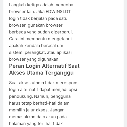
Langkah ketiga adalah mencoba
browser lain. Jika EDWINSLOT
login tidak berjalan pada satu
browser, gunakan browser
berbeda yang sudah diperbarui.
Cara ini membantu mengetahui
apakah kendala berasal dari
sistem, perangkat, atau aplikasi
browser yang digunakan.
Peran Login Alternatif Saat
Akses Utama Terganggu
Saat akses utama tidak merespons,
login alternatif dapat menjadi opsi
pendukung. Namun, pengguna
harus tetap berhati-hati dalam
memilih jalur akses. Jangan
memasukkan data akun pada
halaman yang terlihat tidak