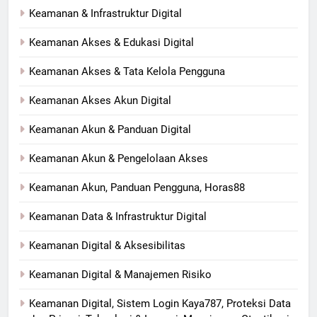
Keamanan & Infrastruktur Digital
Keamanan Akses & Edukasi Digital
Keamanan Akses & Tata Kelola Pengguna
Keamanan Akses Akun Digital
Keamanan Akun & Panduan Digital
Keamanan Akun & Pengelolaan Akses
Keamanan Akun, Panduan Pengguna, Horas88
Keamanan Data & Infrastruktur Digital
Keamanan Digital & Aksesibilitas
Keamanan Digital & Manajemen Risiko
Keamanan Digital, Sistem Login Kaya787, Proteksi Data