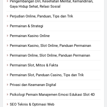
Pengembangan Diri, Kesehatan Mental, Kemandirian,
Gaya Hidup Sehat, Relasi Sosial
Perjudian Online, Panduan, Tips dan Trik
Permainan & Strategi
Permainan Kasino Online
Permainan Kasino, Slot Online, Panduan Permainan
Permainan Online, Slot Online, Panduan Permainan
Permainan Slot, Mitos & Fakta
Permainan Slot, Panduan Casino, Tips dan Trik
Privasi dan Keamanan Digital
Psikologi Pemain Manajemen Emosi Edukasi Slot 4D
SEO Teknis & Optimasi Web