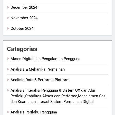
December 2024
November 2024
October 2024
Categories
Akses Digital dan Pengalaman Pengguna
Analisis & Mekanika Permainan
Analisis Data & Performa Platform
Analisis Interaksi Pengguna & Sistem,UX dan Alur
Perilaku,Stabilitas Akses dan Performa,Manajemen Sesi
dan Keamanan,Literasi Sistem Permainan Digital
Analisis Perilaku Pengguna