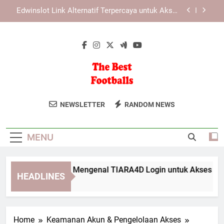
Skip
Panduan EDWINSLOT Login Saat Akses
to
Mengalami Gangguan Sistem
content
Login Edwinslot Terpercaya dengan Fokus pada
Keamanan Akun dan Akses yang Lebih Terarah
Panduan Lengkap Mengenal TIARA4D Login untuk
Akses yang Lebih Aman
Edwinslot Link Alternatif Terpercaya untuk Akses
Stabil Kapan Saja
The Best
Temukan Panduan Dan Ulasan Bola
Panduan EDWINSLOT Login Saat Akses
NEWSLETTER
RANDOM NEWS
Mengalami Gangguan Sistem
Footballs
Sepak Terbaik Di The Best Footballs.
Login Edwinslot Terpercaya dengan Fokus pada
Pilihan Tepat Untuk Penggemar Sepak
Keamanan Akun dan Akses yang Lebih Terarah
MENU
Bola.
nduan Lengkap Mengenal TIARA4D Login untuk Akses yang 
HEADLINES
Month Ago
Home
Keamanan Akun & Pengelolaan Akses