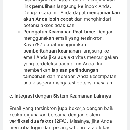
link pemulihan
langsung ke inbox Anda.
Dengan cara ini, Anda dapat
mengamankan
akun Anda lebih cepat
dan menghindari
potensi akses tidak sah.
Peringatan Keamanan Real-time
: Dengan
menggunakan email yang tersinkron,
Kaya787 dapat mengirimkan
pemberitahuan keamanan
langsung ke
email Anda jika ada aktivitas mencurigakan
yang terdeteksi pada akun Anda. Ini
memberikan
lapisan perlindungan
tambahan
dan memberi Anda kesempatan
untuk segera mengatasi potensi masalah.
c.
Integrasi dengan Sistem Keamanan Lainnya
Email yang tersinkron juga bekerja dengan baik
ketika digunakan bersama dengan sistem
verifikasi dua faktor (2FA)
. Misalnya, jika Anda
mencoba login dari perangkat baru atau lokasi