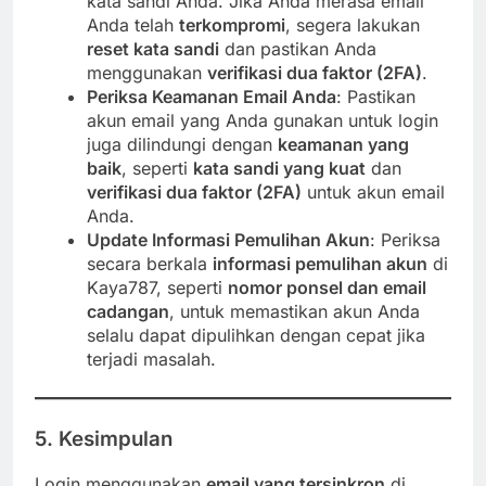
kata sandi Anda. Jika Anda merasa email
Anda telah
terkompromi
, segera lakukan
reset kata sandi
dan pastikan Anda
menggunakan
verifikasi dua faktor (2FA)
.
Periksa Keamanan Email Anda
: Pastikan
akun email yang Anda gunakan untuk login
juga dilindungi dengan
keamanan yang
baik
, seperti
kata sandi yang kuat
dan
verifikasi dua faktor (2FA)
untuk akun email
Anda.
Update Informasi Pemulihan Akun
: Periksa
secara berkala
informasi pemulihan akun
di
Kaya787, seperti
nomor ponsel dan email
cadangan
, untuk memastikan akun Anda
selalu dapat dipulihkan dengan cepat jika
terjadi masalah.
5.
Kesimpulan
Login menggunakan
email yang tersinkron
di