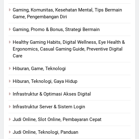
Gaming, Komunitas, Kesehatan Mental, Tips Bermain
Game, Pengembangan Diri
Gaming, Promo & Bonus, Strategi Bermain
Healthy Gaming Habits, Digital Wellness, Eye Health &
Ergonomics, Casual Gaming Guide, Preventive Digital
Care
Hiburan, Game, Teknologi
Hiburan, Teknologi, Gaya Hidup
Infrastruktur & Optimasi Akses Digital
Infrastruktur Server & Sistem Login
Judi Online, Slot Online, Pembayaran Cepat
Judi Online, Teknologi, Panduan