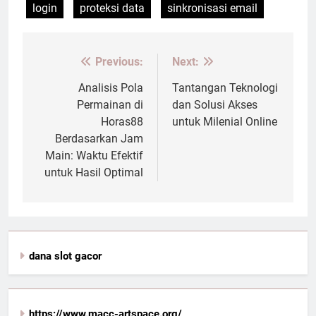
login
proteksi data
sinkronisasi email
Previous:
Next:
Post
navigation
Analisis Pola
Tantangan Teknologi
Permainan di
dan Solusi Akses
Horas88
untuk Milenial Online
Berdasarkan Jam
Main: Waktu Efektif
untuk Hasil Optimal
dana slot gacor
https://www.macc-artspace.org/