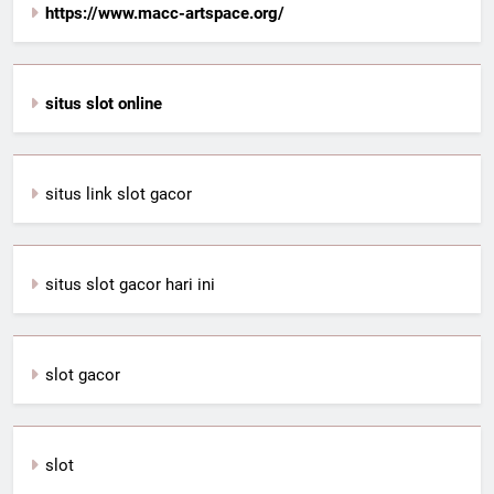
https://www.macc-artspace.org/
situs slot online
situs link slot gacor
situs slot gacor hari ini
slot gacor
slot