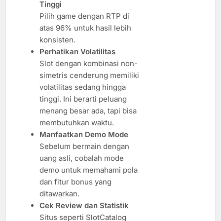
Tinggi
Pilih game dengan RTP di
atas 96% untuk hasil lebih
konsisten.
Perhatikan Volatilitas
Slot dengan kombinasi non-
simetris cenderung memiliki
volatilitas sedang hingga
tinggi. Ini berarti peluang
menang besar ada, tapi bisa
membutuhkan waktu.
Manfaatkan Demo Mode
Sebelum bermain dengan
uang asli, cobalah mode
demo untuk memahami pola
dan fitur bonus yang
ditawarkan.
Cek Review dan Statistik
Situs seperti SlotCatalog