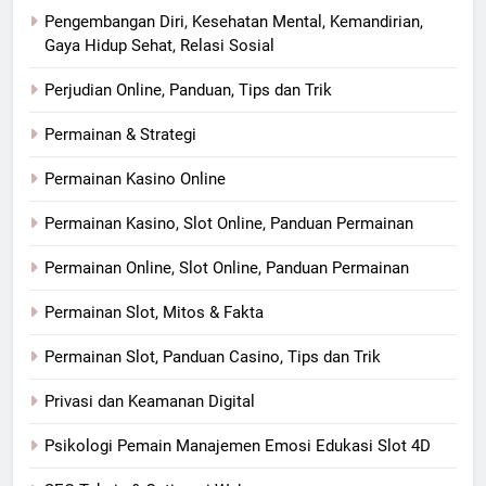
Pengembangan Diri, Kesehatan Mental, Kemandirian,
Gaya Hidup Sehat, Relasi Sosial
Perjudian Online, Panduan, Tips dan Trik
Permainan & Strategi
Permainan Kasino Online
Permainan Kasino, Slot Online, Panduan Permainan
Permainan Online, Slot Online, Panduan Permainan
Permainan Slot, Mitos & Fakta
Permainan Slot, Panduan Casino, Tips dan Trik
Privasi dan Keamanan Digital
Psikologi Pemain Manajemen Emosi Edukasi Slot 4D