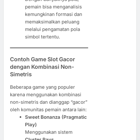
pemain bisa menganalisis
kemungkinan formasi dan
memaksimalkan peluang
melalui pengamatan pola
simbol tertentu.
Contoh Game Slot Gacor
dengan Kombinasi Non-
Simetris
Beberapa game yang populer
karena menggunakan kombinasi
non-simetris dan dianggap “gacor”
oleh komunitas pemain antara lain:
Sweet Bonanza (Pragmatic
Play)
Menggunakan sistem
Cluster Pays
,