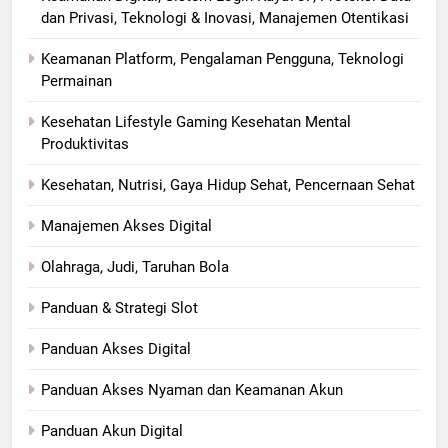
dan Privasi, Teknologi & Inovasi, Manajemen Otentikasi
Keamanan Platform, Pengalaman Pengguna, Teknologi
Permainan
Kesehatan Lifestyle Gaming Kesehatan Mental
Produktivitas
Kesehatan, Nutrisi, Gaya Hidup Sehat, Pencernaan Sehat
Manajemen Akses Digital
Olahraga, Judi, Taruhan Bola
Panduan & Strategi Slot
Panduan Akses Digital
Panduan Akses Nyaman dan Keamanan Akun
Panduan Akun Digital