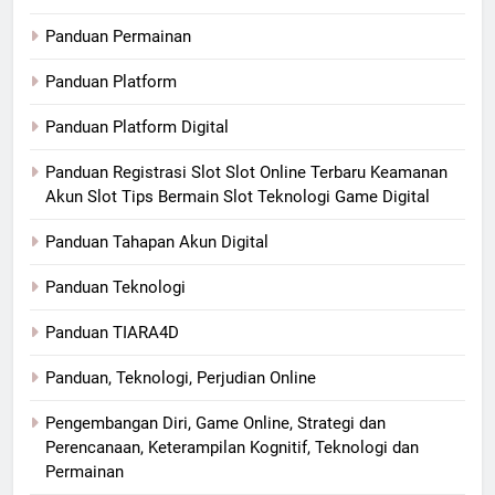
Panduan Permainan
Panduan Platform
Panduan Platform Digital
Panduan Registrasi Slot Slot Online Terbaru Keamanan
Akun Slot Tips Bermain Slot Teknologi Game Digital
Panduan Tahapan Akun Digital
Panduan Teknologi
Panduan TIARA4D
Panduan, Teknologi, Perjudian Online
Pengembangan Diri, Game Online, Strategi dan
Perencanaan, Keterampilan Kognitif, Teknologi dan
Permainan