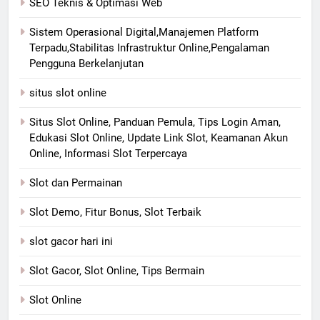
SEO Teknis & Optimasi Web
Sistem Operasional Digital,Manajemen Platform
Terpadu,Stabilitas Infrastruktur Online,Pengalaman
Pengguna Berkelanjutan
situs slot online
Situs Slot Online, Panduan Pemula, Tips Login Aman,
Edukasi Slot Online, Update Link Slot, Keamanan Akun
Online, Informasi Slot Terpercaya
Slot dan Permainan
Slot Demo, Fitur Bonus, Slot Terbaik
slot gacor hari ini
Slot Gacor, Slot Online, Tips Bermain
Slot Online