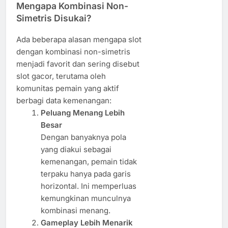
Mengapa Kombinasi Non-
Simetris Disukai?
Ada beberapa alasan mengapa slot
dengan kombinasi non-simetris
menjadi favorit dan sering disebut
slot gacor, terutama oleh
komunitas pemain yang aktif
berbagi data kemenangan:
Peluang Menang Lebih
Besar
Dengan banyaknya pola
yang diakui sebagai
kemenangan, pemain tidak
terpaku hanya pada garis
horizontal. Ini memperluas
kemungkinan munculnya
kombinasi menang.
Gameplay Lebih Menarik