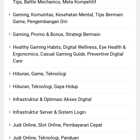
Tips, Battle Mechanics, Meta Kompetitif
Gaming, Komunitas, Kesehatan Mental, Tips Bermain
Game, Pengembangan Diri
Gaming, Promo & Bonus, Strategi Bermain
Healthy Gaming Habits, Digital Wellness, Eye Health &
Ergonomics, Casual Gaming Guide, Preventive Digital
Care
Hiburan, Game, Teknologi
Hiburan, Teknologi, Gaya Hidup
Infrastruktur & Optimasi Akses Digital
Infrastruktur Server & Sistem Login
Judi Online, Slot Online, Pembayaran Cepat
Judi Online, Teknologi, Panduan