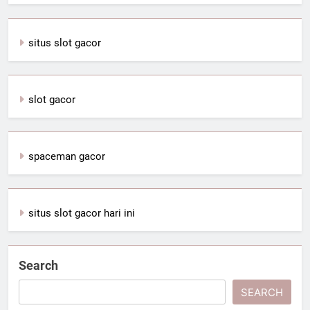
situs slot gacor
slot gacor
spaceman gacor
situs slot gacor hari ini
Search
SEARCH