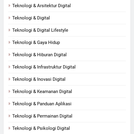
Teknologi & Arsitektur Digital
Teknologi & Digital
Teknologi & Digital Lifestyle
Teknologi & Gaya Hidup
Teknologi & Hiburan Digital
Teknologi & Infrastruktur Digital
Teknologi & Inovasi Digital
Teknologi & Keamanan Digital
Teknologi & Panduan Aplikasi
Teknologi & Permainan Digital
Teknologi & Psikologi Digital