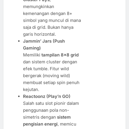
memungkinkan
kemenangan dengan 8+
simbol yang muncul di mana
saja di grid. Bukan hanya
garis horizontal.
Jammin’ Jars (Push
Gaming)
Memiliki
tampilan 8×8 grid
dan sistem cluster dengan
efek tumble. Fitur wild
bergerak (moving wild)
membuat setiap spin penuh
kejutan.
Reactoonz (Play’n GO)
Salah satu slot pionir dalam
penggunaan pola non-
simetris dengan
sistem
pengisian energi
, memicu