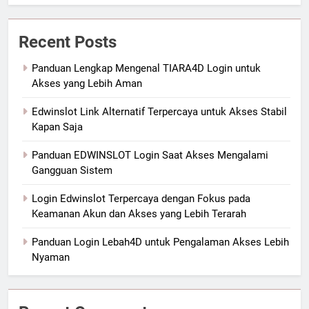
Recent Posts
Panduan Lengkap Mengenal TIARA4D Login untuk
Akses yang Lebih Aman
Edwinslot Link Alternatif Terpercaya untuk Akses Stabil
Kapan Saja
Panduan EDWINSLOT Login Saat Akses Mengalami
Gangguan Sistem
Login Edwinslot Terpercaya dengan Fokus pada
Keamanan Akun dan Akses yang Lebih Terarah
Panduan Login Lebah4D untuk Pengalaman Akses Lebih
Nyaman