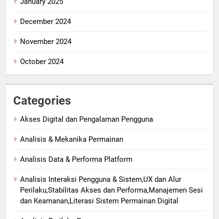
January 2025
December 2024
November 2024
October 2024
Categories
Akses Digital dan Pengalaman Pengguna
Analisis & Mekanika Permainan
Analisis Data & Performa Platform
Analisis Interaksi Pengguna & Sistem,UX dan Alur
Perilaku,Stabilitas Akses dan Performa,Manajemen Sesi
dan Keamanan,Literasi Sistem Permainan Digital