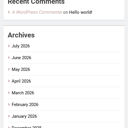
Recent Comments
A WordPress Commenter
on
Hello world!
Archives
July 2026
June 2026
May 2026
April 2026
March 2026
February 2026
January 2026