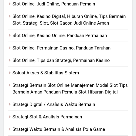
Slot Online, Judi Online, Panduan Pemain
Slot Online, Kasino Digital, Hiburan Online, Tips Bermain
Slot, Strategi Slot, Slot Gacor, Judi Online Aman
Slot Online, Kasino Online, Panduan Permainan
Slot Online, Permainan Casino, Panduan Taruhan
Slot Online, Tips dan Strategi, Permainan Kasino
Solusi Akses & Stabilitas Sistem
Strategi Bermain Slot Online Manajemen Modal Slot Tips
Bermain Aman Panduan Pemula Slot Hiburan Digital
Strategi Digital / Analisis Waktu Bermain
Strategi Slot & Analisis Permainan
Strategi Waktu Bermain & Analisis Pola Game