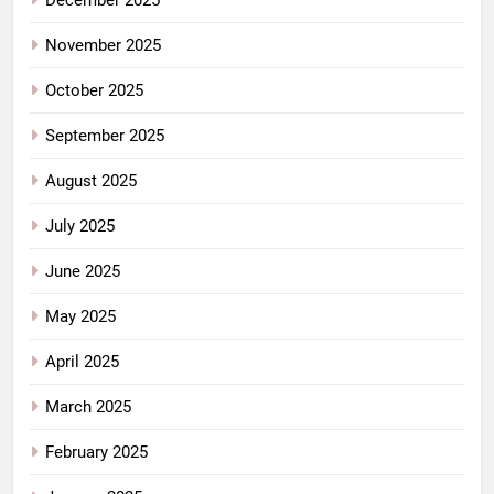
December 2025
November 2025
October 2025
September 2025
August 2025
July 2025
June 2025
May 2025
April 2025
March 2025
February 2025