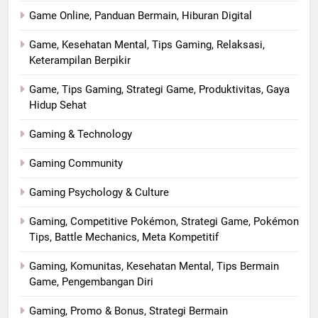
Game Online, Panduan Bermain, Hiburan Digital
Game, Kesehatan Mental, Tips Gaming, Relaksasi,
Keterampilan Berpikir
Game, Tips Gaming, Strategi Game, Produktivitas, Gaya
Hidup Sehat
Gaming & Technology
Gaming Community
Gaming Psychology & Culture
Gaming, Competitive Pokémon, Strategi Game, Pokémon
Tips, Battle Mechanics, Meta Kompetitif
Gaming, Komunitas, Kesehatan Mental, Tips Bermain
Game, Pengembangan Diri
Gaming, Promo & Bonus, Strategi Bermain