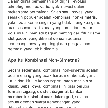
Dalam dunia permainan slot digital, evolusi
teknologi membawa banyak inovasi dalam
mekanisme permainan. Salah satu inovasi yang
semakin populer adalah
kombinasi non-simetris
,
yakni pola kemenangan yang tidak mengikuti garis
atau susunan tradisional yang lurus dan teratur.
Pola ini kini menjadi bagian penting dari fitur game
slot gacor
, yang dikenal dengan potensi
kemenangannya yang tinggi dan pengalaman
bermain yang lebih dinamis.
Apa Itu Kombinasi Non-Simetris?
Secara sederhana, kombinasi non-simetris adalah
pola menang yang tidak harus membentuk garis
lurus dari kiri ke kanan seperti pada mesin slot
klasik. Sebaliknya, kombinasi ini bisa berupa
formasi zigzag, cluster, diagonal, bahkan
membentuk simbol acak dalam grid
, selama
sesuai dengan syarat kemenangan yang
ditentukan oleh masing-masing game.