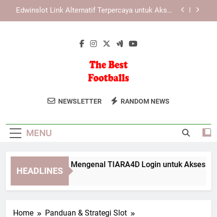
Skip
Panduan EDWINSLOT Login Saat Akses
to
Mengalami Gangguan Sistem
content
Login Edwinslot Terpercaya dengan Fokus pada
Keamanan Akun dan Akses yang Lebih Terarah
Panduan Lengkap Mengenal TIARA4D Login untuk
Akses yang Lebih Aman
Edwinslot Link Alternatif Terpercaya untuk Akses
Stabil Kapan Saja
The Best
Temukan Panduan Dan Ulasan Bola
Panduan EDWINSLOT Login Saat Akses
NEWSLETTER
RANDOM NEWS
Mengalami Gangguan Sistem
Footballs
Sepak Terbaik Di The Best Footballs.
Login Edwinslot Terpercaya dengan Fokus pada
Pilihan Tepat Untuk Penggemar Sepak
Keamanan Akun dan Akses yang Lebih Terarah
MENU
Bola.
nduan Lengkap Mengenal TIARA4D Login untuk Akses yang 
HEADLINES
Weeks Ago
Home
Panduan & Strategi Slot