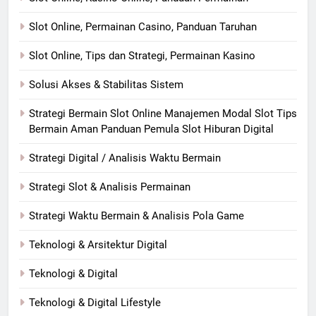
Slot Online, Permainan Casino, Panduan Taruhan
Slot Online, Tips dan Strategi, Permainan Kasino
Solusi Akses & Stabilitas Sistem
Strategi Bermain Slot Online Manajemen Modal Slot Tips
Bermain Aman Panduan Pemula Slot Hiburan Digital
Strategi Digital / Analisis Waktu Bermain
Strategi Slot & Analisis Permainan
Strategi Waktu Bermain & Analisis Pola Game
Teknologi & Arsitektur Digital
Teknologi & Digital
Teknologi & Digital Lifestyle