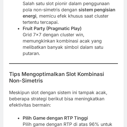
Salah satu slot pionir dalam penggunaan
pola non-simetris dengan
sistem pengisian
energi
, memicu efek khusus saat cluster
tertentu tercapai.
Fruit Party (Pragmatic Play)
Grid 7×7 dengan cluster win,
memungkinkan kombinasi acak yang
melibatkan banyak simbol dalam satu
putaran.
Tips Mengoptimalkan Slot Kombinasi
Non-Simetris
Meskipun slot dengan sistem ini tampak acak,
beberapa strategi berikut bisa meningkatkan
efektivitas bermain:
Pilih Game dengan RTP Tinggi
Pilih game dengan RTP di atas 96% untuk