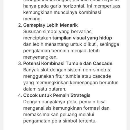
hanya pada garis horizontal. Ini memperluas
kemungkinan munculnya kombinasi
menang.
Gameplay Lebih Menarik
Susunan simbol yang bervariasi
menciptakan
tampilan visual yang hidup
dan lebih menantang untuk diikuti, sehingga
pengalaman bermain menjadi lebih
menyenangkan.
Potensi Kombinasi Tumble dan Cascade
Banyak slot dengan sistem non-simetris
menggunakan fitur tumble atau cascade
yang memungkinkan kemenangan beruntun
dalam satu putaran.
Cocok untuk Pemain Strategis
Dengan banyaknya pola, pemain bisa
menganalisis kemungkinan formasi dan
memaksimalkan peluang melalui
pengamatan pola simbol tertentu.