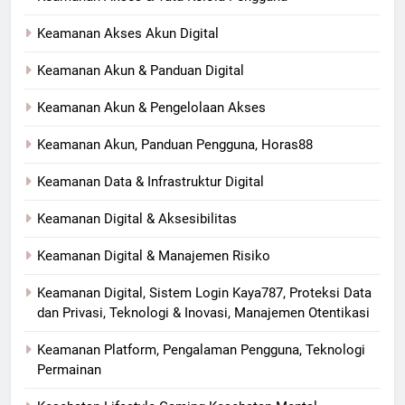
Keamanan Akses Akun Digital
Keamanan Akun & Panduan Digital
Keamanan Akun & Pengelolaan Akses
Keamanan Akun, Panduan Pengguna, Horas88
Keamanan Data & Infrastruktur Digital
Keamanan Digital & Aksesibilitas
Keamanan Digital & Manajemen Risiko
Keamanan Digital, Sistem Login Kaya787, Proteksi Data
dan Privasi, Teknologi & Inovasi, Manajemen Otentikasi
Keamanan Platform, Pengalaman Pengguna, Teknologi
Permainan