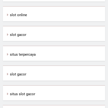
slot online
slot gacor
situs terpercaya
slot gacor
situs slot gacor