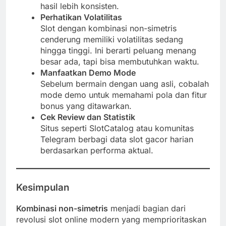
hasil lebih konsisten.
Perhatikan Volatilitas
Slot dengan kombinasi non-simetris
cenderung memiliki volatilitas sedang
hingga tinggi. Ini berarti peluang menang
besar ada, tapi bisa membutuhkan waktu.
Manfaatkan Demo Mode
Sebelum bermain dengan uang asli, cobalah
mode demo untuk memahami pola dan fitur
bonus yang ditawarkan.
Cek Review dan Statistik
Situs seperti SlotCatalog atau komunitas
Telegram berbagi data slot gacor harian
berdasarkan performa aktual.
Kesimpulan
Kombinasi non-simetris
menjadi bagian dari
revolusi slot online modern yang memprioritaskan