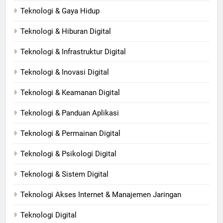
Teknologi & Gaya Hidup
Teknologi & Hiburan Digital
Teknologi & Infrastruktur Digital
Teknologi & Inovasi Digital
Teknologi & Keamanan Digital
Teknologi & Panduan Aplikasi
Teknologi & Permainan Digital
Teknologi & Psikologi Digital
Teknologi & Sistem Digital
Teknologi Akses Internet & Manajemen Jaringan
Teknologi Digital