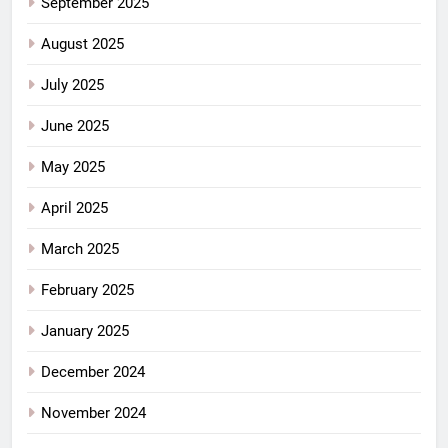
September 2025
August 2025
July 2025
June 2025
May 2025
April 2025
March 2025
February 2025
January 2025
December 2024
November 2024