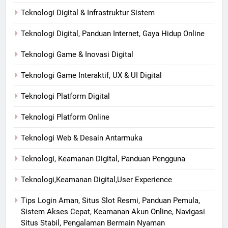
Teknologi Digital & Infrastruktur Sistem
Teknologi Digital, Panduan Internet, Gaya Hidup Online
Teknologi Game & Inovasi Digital
Teknologi Game Interaktif, UX & UI Digital
Teknologi Platform Digital
Teknologi Platform Online
Teknologi Web & Desain Antarmuka
Teknologi, Keamanan Digital, Panduan Pengguna
Teknologi,Keamanan Digital,User Experience
Tips Login Aman, Situs Slot Resmi, Panduan Pemula,
Sistem Akses Cepat, Keamanan Akun Online, Navigasi
Situs Stabil, Pengalaman Bermain Nyaman